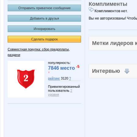
Комплименты
Отправить приватное сообщение
Комплиментов нет.
Вы не авторизованы! Чтоб
Добавить в друзья
Игнорировать
Сделать подарок
Метки лидеров
Совместная покупка: сбор предоплаты,
раздачи
популярность:
-5
7846 место
Интервью
↓
рейтинг
3120
?
Привилегированный
пользователь
2
уровня