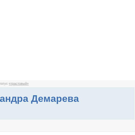
статус
«трастовый»
андра Демарева