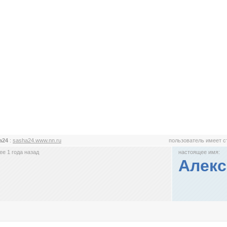
a24
:
sasha24.www.nn.ru
пользователь имеет 
е 1 года назад
настоящее имя:
Алекс