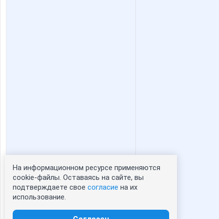
На информационном ресурсе применяются
Статистика портрета:
cookie-файлы. Оставаясь на сайте, вы
подтверждаете свое
согласие
на их
сейчас просматривают портрет - 0
использование.
зарегистрированные пользователи
посетившие портрет за 7 дней - 0