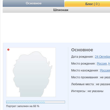
Основное
Блог
( 0 )
Шпионаж
Основное
Дата рождения :
24 Октяб
Место рождения :
Россия
,
Н
Место нахождения :
Россия
Место проживания : не ука
Любимые места : не указа
Интересы : не указаны
Портрет заполнен на 66 %